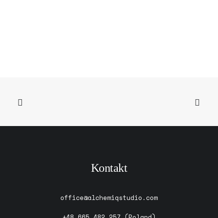
Kontakt
office@alchemiqstudio.com
+48 665 482 257
(Poland)