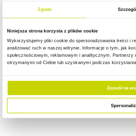
Zgoda
Szczegó
Alchemiq Studio Sp. z o.o.
Górnicza 2/143A, 60-107, Poznań, Poland
NIP: 779-241-73-56 / REGON: 302556726
Niniejsza strona korzysta z plików cookie
Wykorzystujemy pliki cookie do spersonalizowania treści i 
Kontakt
analizować ruch w naszej witrynie. Informacje o tym, jak k
office@alchemiqstudio.com
społecznościowym, reklamowym i analitycznym. Partnerzy m
+48 665 482 257
(Poland)
otrzymanymi od Ciebie lub uzyskanymi podczas korzystania 
+48 507 758 729
(Global)
Dołącz
Zezwól na ws
Polityka cookies
Spersonaliz